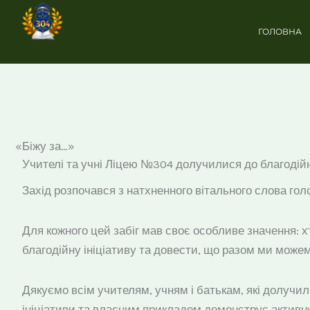
Перейти
до
ГОЛОВНА
вмісту
«Біжу за…»
Учителі та учні Ліцею №304 долучилися до благоді
Захід розпочався з натхненного вітального слова гол
Для кожного цей забіг мав своє особливе значення: х
благодійну ініціативу та довести, що разом ми може
Дякуємо всім учителям, учням і батькам, які долуч
ініціативи та власним прикладом демонструє активн