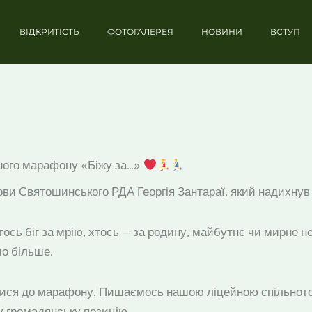
ВІДКРИТІСТЬ
ФОТОГАЛЕРЕЯ
НОВИНИ
ВСТУП
йного марафону «Біжу за…»
ови Святошинського РДА Георгія Зантараї, який надихнув у
тось біг за мрію, хтось — за родину, майбутнє чи мирне н
мо більше.
илися до марафону. Пишаємось нашою ліцейною спільното
у громадянську позицію.