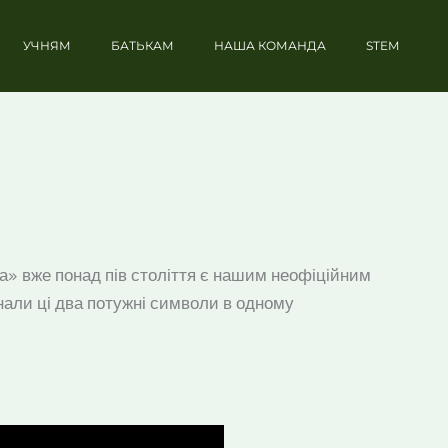
УЧНЯМ
БАТЬКАМ
НАША КОМАНДА
STEM
ута» вже понад пів століття є нашим неофіційним
днали ці два потужні символи в одному