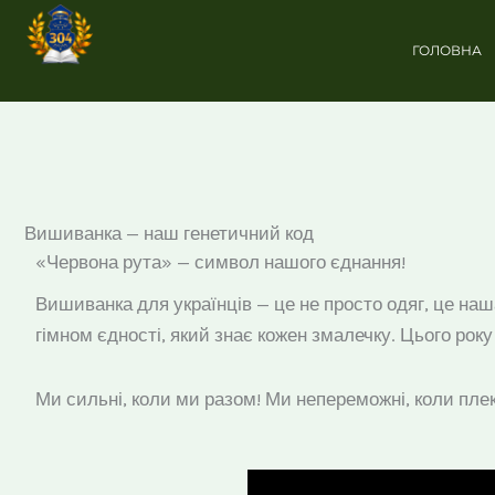
Перейти
до
ГОЛОВНА
вмісту
Вишиванка — наш генетичний код
«Червона рута» — символ нашого єднання!
Вишиванка для українців — це не просто одяг, це наш
гімном єдності, який знає кожен змалечку. Цього рок
Ми сильні, коли ми разом! Ми непереможні, коли пле