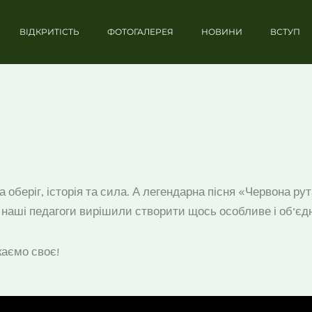
ВІДКРИТІСТЬ
ФОТОГАЛЕРЕЯ
НОВИНИ
ВСТУП
а оберіг, історія та сила. А легендарна пісня «Червона р
у наші педагоги вирішили створити щось особливе і об’є
каємо своє!