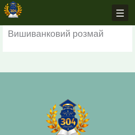
Перейти
до
вмісту
Вишиванковий розмай