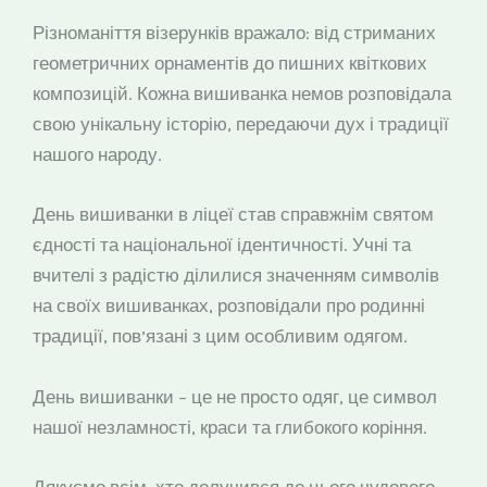
Різноманіття візерунків вражало: від стриманих
геометричних орнаментів до пишних квіткових
композицій. Кожна вишиванка немов розповідала
свою унікальну історію, передаючи дух і традиції
нашого народу.
День вишиванки в ліцеї став справжнім святом
єдності та національної ідентичності. Учні та
вчителі з радістю ділилися значенням символів
на своїх вишиванках, розповідали про родинні
традиції, пов’язані з цим особливим одягом.
День вишиванки – це не просто одяг, це символ
нашої незламності, краси та глибокого коріння.
Дякуємо всім, хто долучився до цього чудового