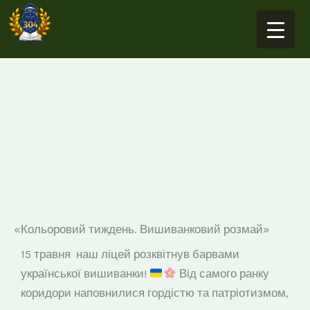
Перейти
до
вмісту
«Кольоровий тиждень. Вишиванковий розмай»
15 травня наш ліцей розквітнув барвами
української вишиванки!
Від самого ранку
коридори наповнилися гордістю та патріотизмом,