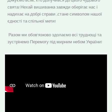
свята! Нехай вишиванка завжди оберігає нас і
надихає на добрі справи ,стане символом нашої
єдності та спільної мети!
Разом ми обов’язково здолаємо всі труднощі та
зустрінемо Перемогу під мирним небом України!