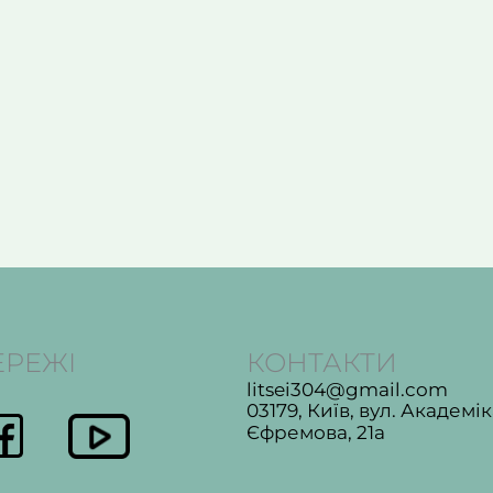
ЕРЕЖІ
КОНТАКТИ
litsei304@gmail.com
03179, Київ, вул. Академі
Єфремова, 21а