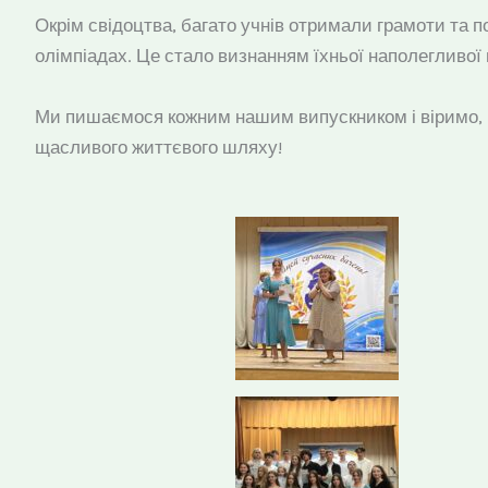
Окрім свідоцтва, багато учнів отримали грамоти та по
олімпіадах. Це стало визнанням їхньої наполегливої п
Ми пишаємося кожним нашим випускником і віримо, щ
щасливого життєвого шляху!