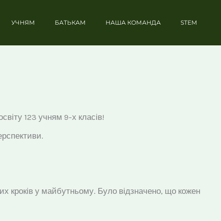
УЧНЯМ
БАТЬКАМ
НАША КОМАНДА
STEM
світу 123 учням 9-х класів!
ерспективи.
х кроків у майбутньому. Було відзначено, що кожен