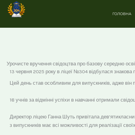
Перейти
до
ГОЛОВНА
вмісту
Урочисте вручення свідоцтва про базову середню осві
13 червня 2025 року в ліцеї №304 відбулася знакова 
Цей день став особливим для випускників, адже він п
18 учнів за відмінні успіхи в навчанні отримали свід
Директор ліцею Ганна Шуть привітала дев’ятикласник
з випускників має всі можливості для реалізації свої