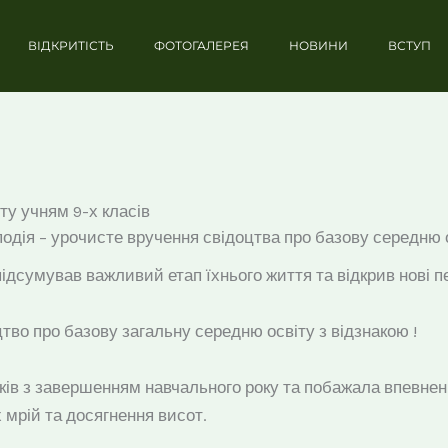
ВІДКРИТІСТЬ
ФОТОГАЛЕРЕЯ
НОВИНИ
ВСТУП
ту учням 9-х класів
подія – урочисте вручення свідоцтва про базову середню о
ідсумував важливий етап їхнього життя та відкрив нові п
оцтво про базову загальну середню освіту з відзнакою !
ів з завершенням навчального року та побажала впевнени
х мрій та досягнення висот.