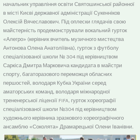
начальник управління освіти Святошинської районної
в місті Києві державної адміністрації Сукенніков
Олексій Вячеславович. Під оплески глядачів свою
майстерність продемонстрували вокальний гурток
«Алегро» (керівник вчитель музичного мистецтва
Антонова Олена Анатоліївна), гурток з футболу
спеціалізованої школи № 304 під керівництвом
Саркіса Дмитра Марковича кандидата в майстри
спорту, багаторазового переможця обласних
першостей, володаря Кубка України серед
аматорських команд, володаря міжнародної
трененерської ліцензії FIFA, гурток хореографії
спеціалізованої школи №304 під керівництвом
художнього керівника зразкового хореографічного
ансамблю «Соколята» Драмарецької Олени Іванівни.