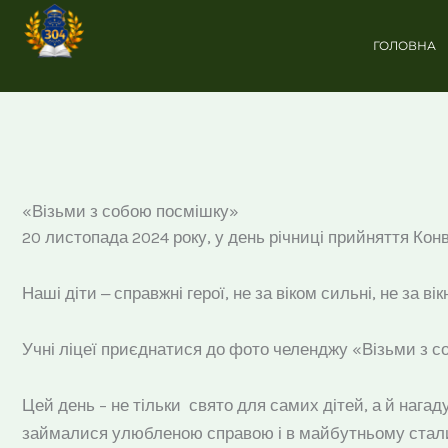
Перейти
до
ГОЛОВНА
вмісту
«Візьми з собою посмішку»
20 листопада 2024 року, у день річниці прийняття Конв
Наші діти ‒ справжні герої, не за віком сильні, не за 
Учні ліцеї приєднатися до фото челенджу «Візьми з 
Цей день – не тільки свято для самих дітей, а й нага
займалися улюбленою справою і в майбутньому стал