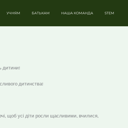
УЧНЯМ
БАТЬКАМ
НАША КОМАНДА
STEM
ь дитини!
щасливого дитинства!
ечі, щоб усі діти росли щасливими, вчилися,