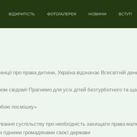
ВІДКРИТІСТЬ
ФОТОГАЛЕРЕЯ
НОВИНИ
ВСТУП
енції про права дитини, Україна відзначає Всесвітній ден
вікном свідомі! Прагнемо для усіх дітей безтурботного та 
собою посмішку»
дування суспільству про необхідність захищати права мал
и гідними громадянами своєї держави