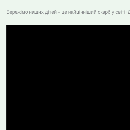
Бережімо наших дітей – це найцінніший скарб у світі! 