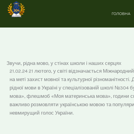
Перейти
до
ГОЛОВНА
вмісту
Звучи, рідна мово, у стінах школи і наших серцях
21.02.24 21 лютого, у світі відзначається Міжнародн
на меті захист мовної та культурної різноманітност
рідної мови в Україні у спеціалізованій школі №304 
мова», флешмоб «Моя материнська мова», години спі
важливо розмовляти українською мовою та популяризу
невмирущий голос України.