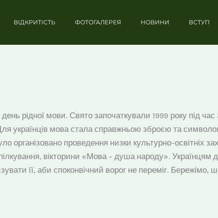
ВІДКРИТІСТЬ
ФОТОГАЛЕРЕЯ
НОВИНИ
ВСТУП
ий день рідної мови. Свято започаткували 1999 року під ч
і. Для українців мова стала справжньою зброєю та символ
було організовано проведення низки культурно-освітніх з
лкування, вікторини «Мова – душа народу». Українцям д
вати її, аби споконвічний ворог не переміг. Бережімо, 