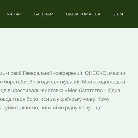
УЧНЯМ
БАТЬКАМ
НАША КОМАНДА
STEM
ас 30-ї сесії Генеральної конференції ЮНЕСКО, маючи
ом боротьби. З нагоди святкування Міжнародного дня
аходів: фестиваль-виставка «Моє багатство – рідна
оводиться боротися за українську мову. Тому
шануймо, любімо, вивчаймо рідну мову – це