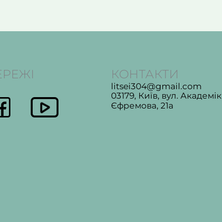
ЕРЕЖІ
КОНТАКТИ
litsei304@gmail.com
03179, Київ, вул. Академі
Єфремова, 21а