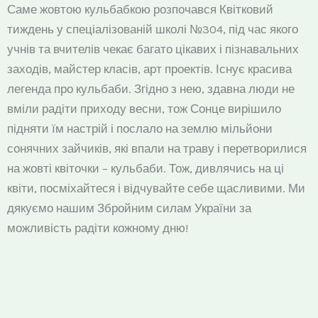
Саме жовтою кульбабкою розпочався Квітковий
тиждень у спеціалізованій школі №304, під час якого
учнів та вчителів чекає багато цікавих і пізнавальних
заходів, майстер класів, арт проектів. Існує красива
легенда про кульбаби. Згідно з нею, здавна люди не
вміли радіти приходу весни, тож Сонце вирішило
підняти їм настрій і послало на землю мільйони
сонячних зайчиків, які впали на траву і перетворилися
на жовті квіточки – кульбаби. Тож, дивлячись на ці
квіти, посміхайтеся і відчувайте себе щасливими. Ми
дякуємо нашим Збройним силам України за
можливість радіти кожному дню!