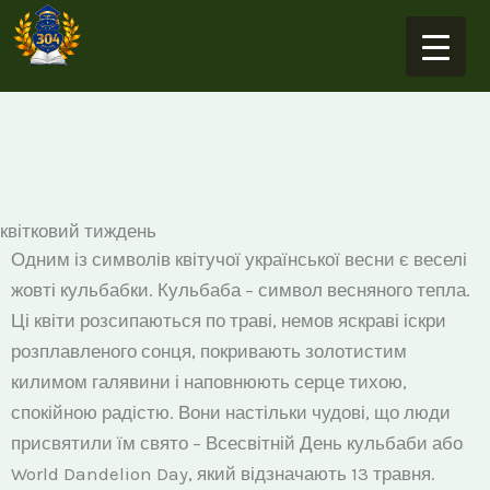
Перейти
до
вмісту
квітковий тиждень
Одним із символів квітучої української весни є веселі
жовті кульбабки. Кульбаба – символ весняного тепла.
Ці квіти розсипаються по траві, немов яскраві іскри
розплавленого сонця, покривають золотистим
килимом галявини і наповнюють серце тихою,
спокійною радістю. Вони настільки чудові, що люди
присвятили їм свято – Всесвітній День кульбаби або
World Dandelion Day, який відзначають 13 травня.