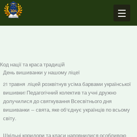
Перейти
до
вмісту
Код нації та краса традицій
День вишиванки у нашому ліцеї
21 травня ліцей розквітнув усіма барвами української
вишивки! Педагогічний колектив та учні дружно
долучилися до святкування Всесвітнього дня
вишиванки — свята, яке об’єднує українців по всьому
світу.
Шкільні коридори та класи наповнилися особливою