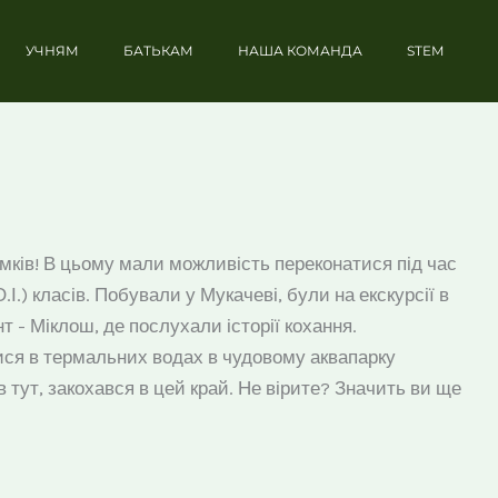
УЧНЯМ
БАТЬКАМ
НАША КОМАНДА
STEM
амків! В цьому мали можливість переконатися під час
.І.) класів. Побували у Мукачеві, були на екскурсії в
т - Міклош, де послухали історії кохання.
лися в термальних водах в чудовому аквапарку
ав тут, закохався в цей край. Не вірите? Значить ви ще