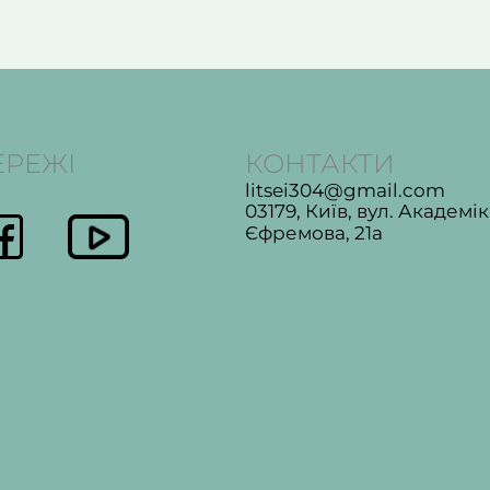
ЕРЕЖІ
КОНТАКТИ
litsei304@gmail.com
03179, Київ, вул. Академі
Єфремова, 21а