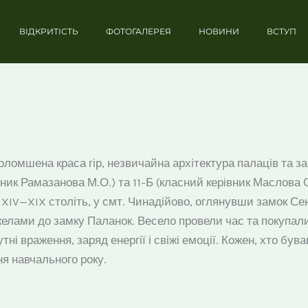
ВІДКРИТІСТЬ
ФОТОГАЛЕРЕЯ
НОВИНИ
ВСТУП
оломшена краса гір, незвичайна архітектура палаців та з
івник Рамазанова М.О.) та 11-Б (класний керівник Маслова О
 XIV—XIX століть, у смт. Чинадійово, оглянувши замок Сен
факелами до замку Паланок. Весело провели час та покупа
ні враження, заряд енергії і свіжі емоції. Кожен, хто був
я навчального року.