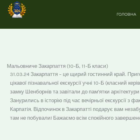
Перейти
до
ГОЛОВНА
вмісту
Мальовниче Закарпаття (10-Б, 11-Б класи)
31.03.24 Закарпаття – це щирий гостинний край. Приг
цікавої пізнавальної екскурсії учні 10-Б (класний кер
замку Шенборнів та завітали до пам'ятки архітектури
Занурились в історію під час вечірньої екскурсії з 
Карпатія. Відпочинок в Закарпатті подарує вам незабут
там не побували! Бажаємо всім спокійного завершенн