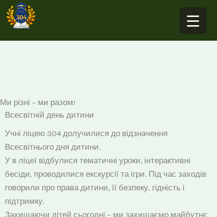
Перейти
до
вмісту
Ми різні – ми разом!
Всесвітній день дитини
Учні ліцею 304 долучилися до відзначення
Всесвітнього дня дитини.
У в ліцеї відбулися тематичні уроки, інтерактивні
бесіди, проводилися екскурсії та ігри. Під час заходів
говорили про права дитини, її безпеку, гідність і
підтримку.
Захищаючи дітей сьогодні – ми захищаємо майбутнє