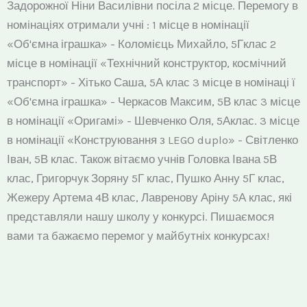
Задорожної Ніни Василівни посіла 2 місце. Перемогу в
номінаціях отримали учні : 1 місце в номінації
«Об'ємна іграшка» - Коломієць Михайло, 5Гклас 2
місце в номінації «Технічний конструктор, космічний
транспорт» - Хітько Саша, 5А клас 3 місце в номінаці ї
«Об'ємна іграшка» - Черкасов Максим, 5В клас 3 місце
в номінації «Оригамі» - Шевченко Оля, 5Аклас. 3 місце
в номінації «Конструювання з LEGO duplo» - Світленко
Іван, 5В клас. Також вітаємо учнів Головка Івана 5В
клас, Григорчук Зоряну 5Г клас, Пушко Анну 5Г клас,
Жежеру Артема 4В клас, Лавренову Аріну 5А клас, які
представляли нашу школу у конкурсі. Пишаємося
вами та бажаємо перемог у майбутніх конкурсах!