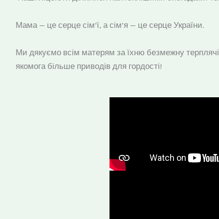
Мама — це серце сім’ї, а сім’я — це серце України.
Ми дякуємо всім матерям за їхню безмежну терплячіст
якомога більше приводів для гордості!