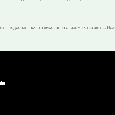
ь, недоспані ночі та виховання справжніх патріотів. Нех