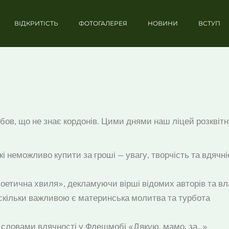
ВІДКРИТІСТЬ
ФОТОГАЛЕРЕЯ
НОВИНИ
ВСТУП
ов, що не знає кордонів. Цими днями наш ліцей розквітн
кі неможливо купити за гроші — увагу, творчість та вдячні
оетична хвиля», декламуючи вірші відомих авторів та вл
аскільки важливою є материнська молитва та турбота
 словами вдячності у Флешмобі «Дякую, мамо, за…»