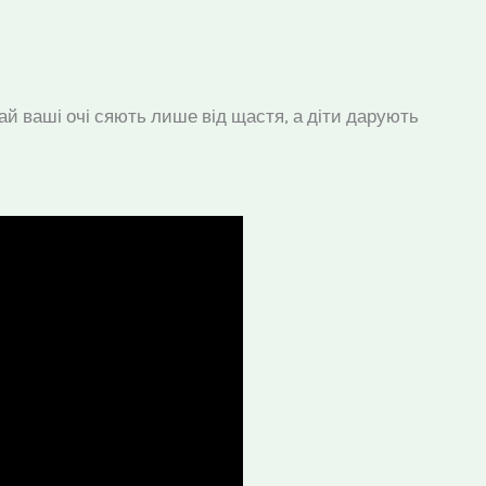
ай ваші очі сяють лише від щастя, а діти дарують