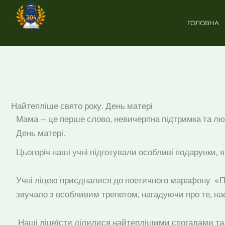
Перейти
до
ГОЛОВНА
вмісту
Найтепліше свято року. День матері
Мама — це перше слово, невичерпна підтримка та люб
День матері.
Цьогоріч наші учні підготували особливі подарунки, я
Учні ліцею приєдналися до поетичного марафону
«П
звучало з особливим трепетом, нагадуючи про те, н
Наші ліцеїсти ділилися найтеплішими спогадами та