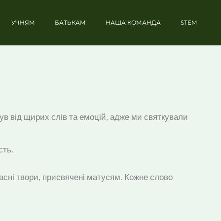
УЧНЯМ
БАТЬКАМ
НАША КОМАНДА
STEM
ув від щирих слів та емоцій, адже ми святкували
сть.
асні твори, присвячені матусям. Кожне слово