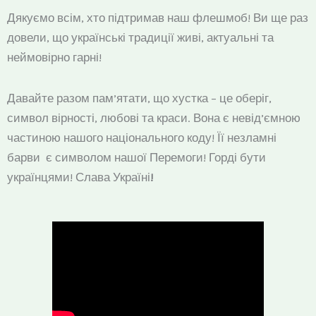
Дякуємо всім, хто підтримав наш флешмоб! Ви ще раз
довели, що українські традиції живі, актуальні та
неймовірно гарні!
Давайте разом пам’ятати, що хустка – це оберіг,
символ вірності, любові та краси. Вона є невід’ємною
частиною нашого національного коду! Її незламні
барви є символом нашої Перемоги! Горді бути
українцями! Слава Україні
!