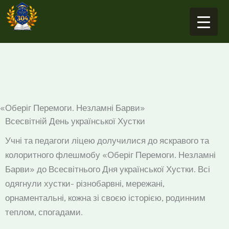
Перейти
до
вмісту
«Оберіг Перемоги. Незламні Барви»
Всесвітній День української Хустки
Учні та педагоги ліцею долучилися до яскравого та
колоритного флешмобу «Оберіг Перемоги. Незламні
Барви» до Всесвітнього Дня української Хустки. Всі
одягнули хустки- різнобарвні, мережані,
орнаментальні, кожна зі своєю історією, родинним
теплом, спогадами.