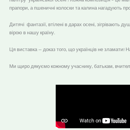
прапори, а пшеничні колоски та калина нагадують пр
Дитячі фантазії, втілені в дарах осені, зігрівають 
вірою в нашу країну.
Ця виставка — доказ того, що українців не зламати! 
Ми щиро дякуємо кожному учаснику, батькам, вчителя