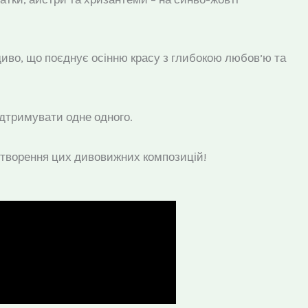
 диво, що поєднує осінню красу з глибокою любов’ю та
ідтримувати одне одного.
 створення цих дивовижних композицій!