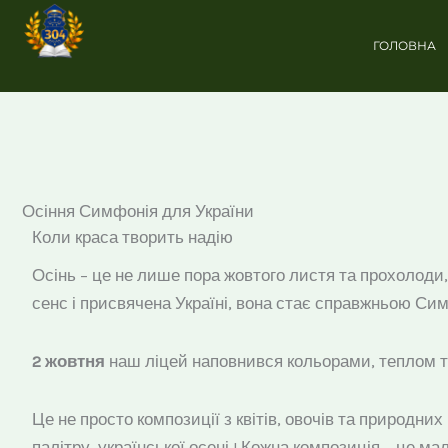
Перейти
до
ГОЛОВНА
вмісту
Осіння Симфонія для України
Коли краса творить надію
Осінь – це не лише пора жовтого листя та прохолоди,
сенс і присвячена Україні, вона стає справжньою Си
2 жовтня
наш ліцей наповнився кольорами, теплом т
Це не просто композиції з квітів, овочів та природни
палітру української осені ! Кожна композиція – це м