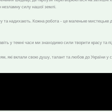
о незламну силу нашої землі.
душу та надихають. Кожна робота – це маленьке мистецьке
Навіть у темні часи ми знаходимо сили творити красу та п
м, які вклали свою душу, талант та любов до України у