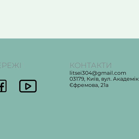
ЕРЕЖІ
КОНТАКТИ
litsei304@gmail.com
03179, Київ, вул. Академі
Єфремова, 21а