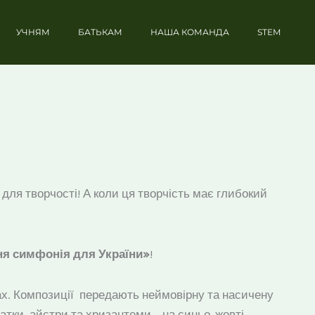
УЧНЯМ
БАТЬКАМ
НАША КОМАНДА
STEM
 для творчості! А коли ця творчість має глибокий
ня симфонія для України»
!
рвах. Композиції передають неймовірну та насичену
атки, айстри та хризантеми – на синьо-жовті