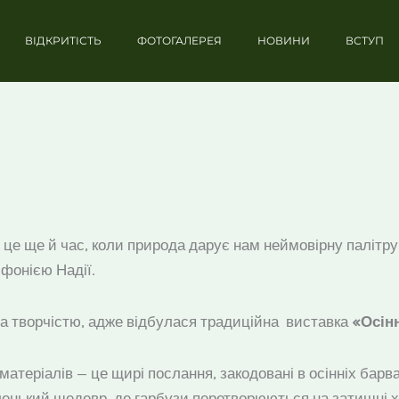
ВІДКРИТІСТЬ
ФОТОГАЛЕРЕЯ
НОВИНИ
ВСТУП
 це ще й час, коли природа дарує нам неймовірну палітру
мфонією Надії.
а творчістю, адже відбулася традиційна виставка
«Осін
х матеріалів — це щирі послання, закодовані в осінніх ба
аленький шедевр, де гарбузи перетворюються на затишні х