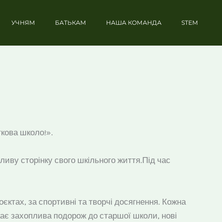
УЧНЯМ
БАТЬКАМ
НАША КОМАНДА
STEM
кова школо!».
ливу сторінку свого шкільного життя.Під час
єктах, за спортивні та творчі досягнення. Кожна
кає захоплива подорож до старшої школи, нові