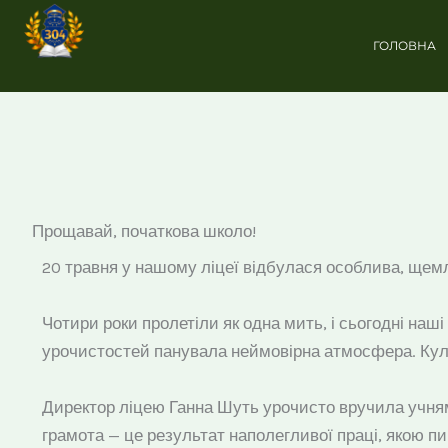
Перейти
до
ГОЛОВНА
вмісту
Прощавай, початкова школо!
20 травня у нашому ліцеї відбулася особлива, щемл
Чотири роки пролетіли як одна мить, і сьогодні на
урочистостей панувала неймовірна атмосфера. Кул
Директор ліцею Ганна Шуть урочисто вручила учням г
грамота — це результат наполегливої праці, якою п