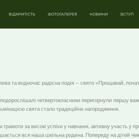
ВІДКРИТІСТЬ
ФОТОГАЛЕРЕЯ
НОВИНИ
ВСТУП
ива та водночас радісна подія — свято «Прощавай, почат
ші подорослішалі четвертокласники перегорнули першу важ
ьмінацією свята стало традиційне нагородження.
рамоти за високі успіхи у навчанні, активну участь у про
ишається вся наша шкільна родина. Попереду на дітей че