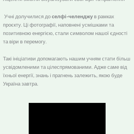
Учні долучилися до
селфі-челенджу
в рамках
проєкту. Ці фотографії, наповнені усмішками та
позитивною енергією, стали символом нашої єдності
та віри в перемогу.
Такі ініціативи допомагають нашим учням стати більш
усвідомленими та цілеспрямованими. Адже саме від
їхньої енергії, знань і прагнень залежить, якою буде
Україна завтра.