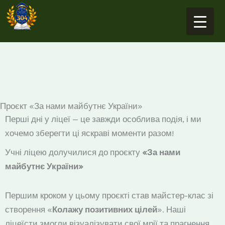
Перейти
до
вмісту
Проєкт «За нами майбутнє України»
Перші дні у ліцеї — це завжди особлива подія, і ми
хочемо зберегти ці яскраві моменти разом!
Учні ліцею долучилися до проєкту
«
За нами
майбутнє України
»
Першим кроком у цьому проєкті став майстер-клас зі
створення «
Колажу позитивних цілей
». Наші
ліцеїсти змогли візуалізувати свої мрії та прагнення