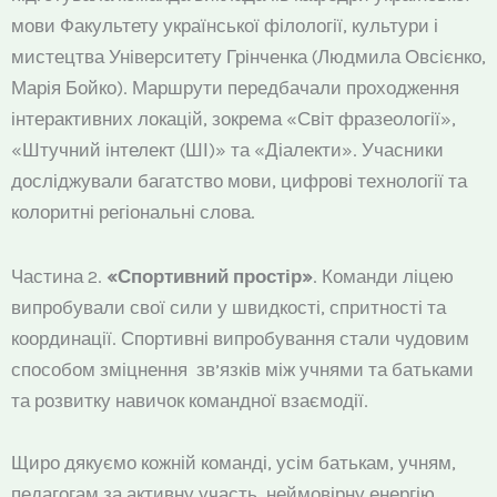
мови Факультету української філології, культури і
мистецтва Університету Грінченка (Людмила Овсієнко,
Марія Бойко). Маршрути передбачали проходження
інтерактивних локацій, зокрема «Світ фразеології»,
«Штучний інтелект (ШІ)» та «Діалекти». Учасники
досліджували багатство мови, цифрові технології та
колоритні регіональні слова.
Частина 2.
«Спортивний простір»
. Команди ліцею
випробували свої сили у швидкості, спритності та
координації. Спортивні випробування стали чудовим
способом зміцнення зв’язків між учнями та батьками
та розвитку навичок командної взаємодії.
Щиро дякуємо кожній команді, усім батькам, учням,
педагогам за активну участь, неймовірну енергію,