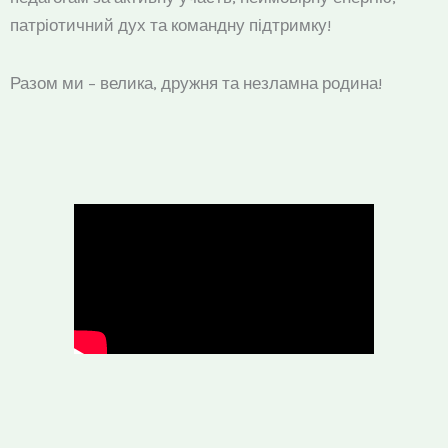
патріотичний дух та командну підтримку!
Разом ми – велика, дружня та незламна родина!