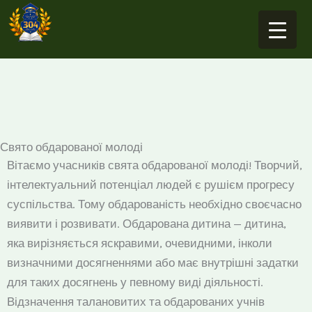
Перейти
до
вмісту
Свято обдарованої молоді
Вітаємо учасників свята обдарованої молоді! Творчий,
інтелектуальний потенціал людей є рушієм прогресу
суспільства. Тому обдарованість необхідно своєчасно
виявити і розвивати. Обдарована дитина — дитина,
яка вирізняється яскравими, очевидними, інколи
визначними досягненнями або має внутрішні задатки
для таких досягнень у певному виді діяльності.
Відзначення талановитих та обдарованих учнів