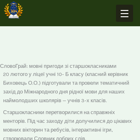
Перейти
до
вмісту
СловоГрай: мовні пригоди зі старшокласниками
20 лютого у ліцеї учні 10- Б класу (класний керівник
Биховець О.О.) підготували та провели тематичний
захід до Міжнародного дня рідної мови для наших
наймолодших школярів — учнів 3-х класів.
Старшокласники перетворилися на справжніх
менторів. Під час заходу діти долучилися до цікавих
мовних вікторин та ребусів, інтерактивні ігри,
створювали Словник добрих слів.