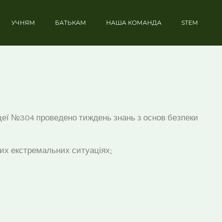
УЧНЯМ
БАТЬКАМ
НАША КОМАНДА
STEM
іцеї №304 проведено тиждень знань з основ безпеки
ких екстремальних ситуаціях;