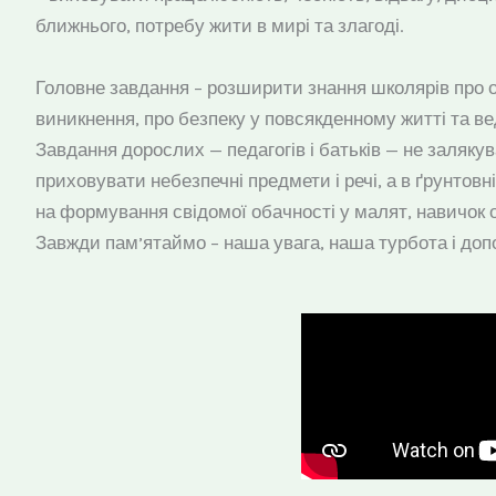
ближнього, потребу жити в мирі та злагоді.
Головне завдання – розширити знання школярів про ос
виникнення, про безпеку у повсякденному житті та в
Завдання дорослих — педагогів і батьків — не заляку
приховувати небезпечні предмети і речі, а в ґрунтов
на формування свідомої обачності у малят, навичок о
Завжди пам’ятаймо – наша увага, наша турбота і допо