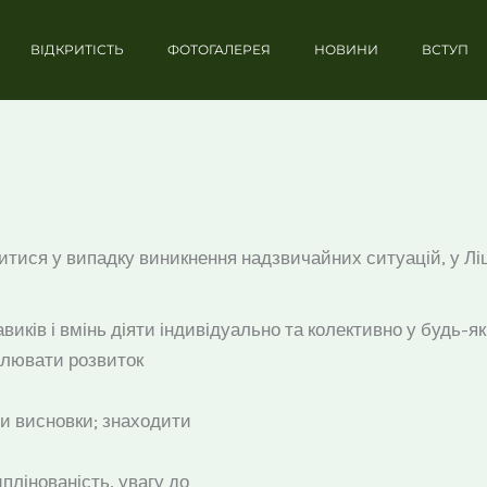
ВІДКРИТІСТЬ
ФОТОГАЛЕРЕЯ
НОВИНИ
ВСТУП
убитися у випадку виникнення надзвичайних ситуацій, у Л
иків і вмінь діяти індивідуально та колективно у будь-я
мулювати розвиток
ти висновки; знаходити
плінованість, увагу до