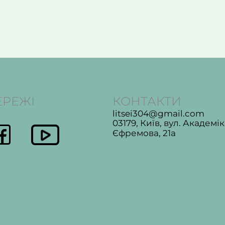
ЕРЕЖІ
КОНТАКТИ
litsei304@gmail.com
03179, Київ, вул. Академі
Єфремова, 21а