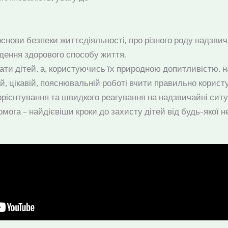
нови безпеки життєдіяльності, про різного роду надзвича
едення здорового способу життя.
вати дітей, а, користуючись їх природною допитливістю, 
ній, цікавій, пояснювальній роботі вчити правильно кори
рієнтування та швидкого реагування на надзвичайні ситуа
мога – найдієвіши кроки до захисту дітей від будь-якої н