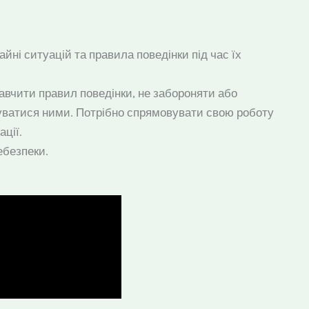
йні ситуацій та правила поведінки під час їх
навчити правил поведінки, не забороняти або
стуватися ними. Потрібно спрямовувати свою роботу
ції.
ебезпеки.