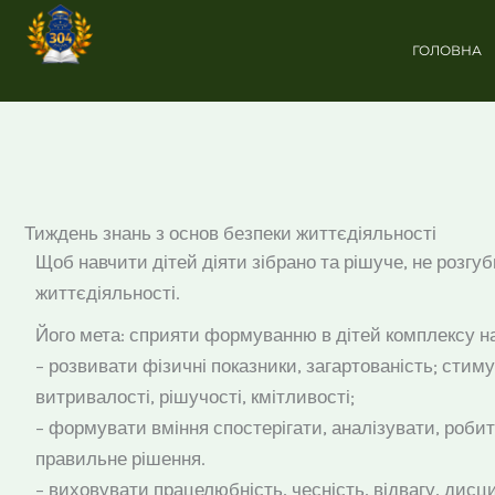
Перейти
до
ГОЛОВНА
вмісту
Тиждень знань з основ безпеки життєдіяльності
Щоб навчити дітей діяти зібрано та рішуче, не розг
життєдіяльності.
Його мета: сприяти формуванню в дітей комплексу нав
– розвивати фізичні показники, загартованість; сти
витривалості, рішучості, кмітливості;
– формувати вміння спостерігати, аналізувати, роби
правильне рішення.
– виховувати працелюбність, чесність, відвагу, дисци