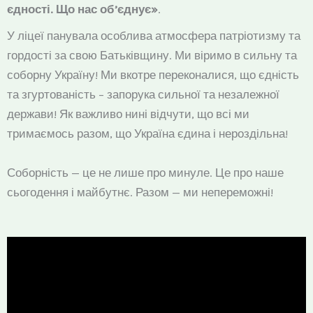
єдності. Що нас об’єднує»
.
У ліцеї панувала особлива атмосфера патріотизму та
гордості за свою Батьківщину. Ми віримо в сильну та
соборну Україну! Ми вкотре переконалися, що єдність
та згуртованість – запорука сильної та незалежної
держави! Як важливо нині відчути, що всі ми
тримаємось разом, що Україна єдина і нероздільна!
Соборність — це не лише про минуле. Це про наше
сьогодення і майбутнє. Разом — ми непереможні!