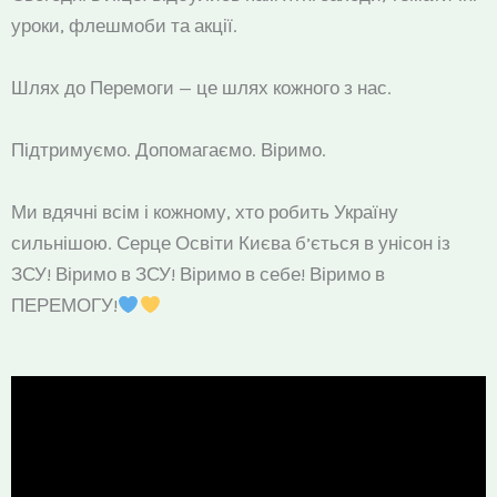
уроки, флешмоби та акції.
Шлях до Перемоги — це шлях кожного з нас.
Підтримуємо. Допомагаємо. Віримо.
Ми вдячні всім і кожному, хто робить Україну
сильнішою. Серце Освіти Києва б’ється в унісон із
ЗСУ! Віримо в ЗСУ! Віримо в себе! Віримо в
ПЕРЕМОГУ!