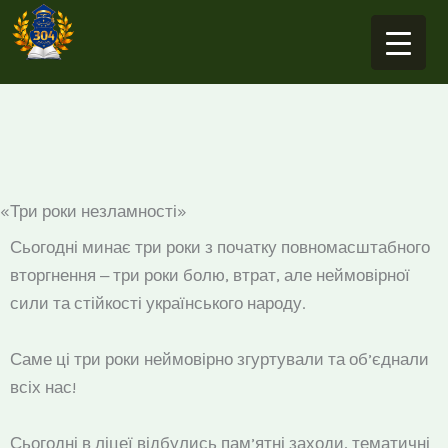
Перейти
до
вмісту
«Три роки незламності»
Сьогодні минає три роки з початку повномасштабного
вторгнення ‒ три роки болю, втрат, але неймовірної
сили та стійкості українського народу.
Саме ці три роки неймовірно згуртували та об’єднали
всіх нас!
Сьогодні в ліцеї відбулись пам’ятні заходи, тематичні