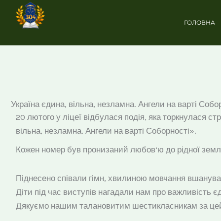
Перейти
до
ГОЛОВНА
вмісту
Україна єдина, вільна, незламна. Ангели на варті Собо
20 лютого у ліцеї відбулася подія, яка торкнулася ст
вільна, незламна. Ангели на варті Соборності».
Кожен номер був пронизаний любов’ю до рідної землі,
Піднесено співали гімн, хвилиною мовчання вшанувал
Діти під час виступів нагадали нам про важливість єд
Дякуємо нашим талановитим шестикласникам за цей