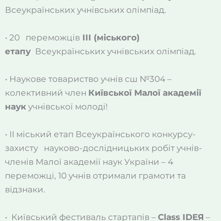
Всеукраїнських учнівських олімпіад.
• 20 переможців
ІІІ (міського)
етапу
Всеукраїнських учнівських олімпіад.
• Наукове товариство учнів сш №304 –
колективний член
Київської Малої академії
наук
учнівської молоді!
• ІІ міський етап Всеукраїнського конкурсу-
захисту науково-дослідницьких робіт учнів-
членів Малої академії наук України – 4
переможці, 10 учнів отримали грамоти та
відзнаки.
• Київський фестиваль стартапів –
Class IDEЯ
–