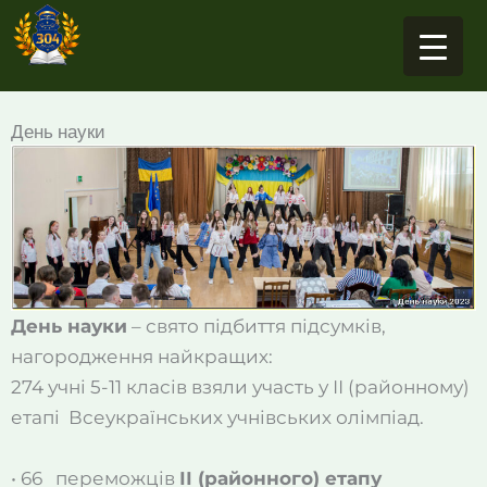
Перейти
до
вмісту
День науки
День науки
– свято підбиття підсумків,
нагородження найкращих:
274 учні 5-11 класів взяли участь у ІІ (районному)
етапі Всеукраїнських учнівських олімпіад.
• 66 переможців
ІІ (районного) етапу