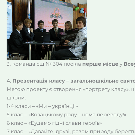
3. Команда сш № 304 посіла
перше місце
у
Все
4.
Презентація класу – загальношкільне свято
Метою проекту є створення «портрету класу», щ
школи.
1-4 класи – «Ми – українці!»
5 клас – «Козацькому роду – нема переводу!»
6 клас – «Будемо гідні слави героїв»
7 клас – «Давайте, друзі, разом природу берегти