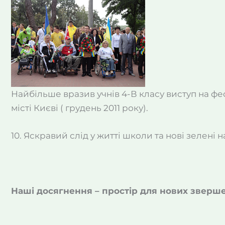
Найбільше вразив учнів 4-В класу виступ на ф
місті Києві ( грудень 2011 року).
10. Яскравий слід у житті школи та нові зелен
Наші досягнення – простір для нових зверше