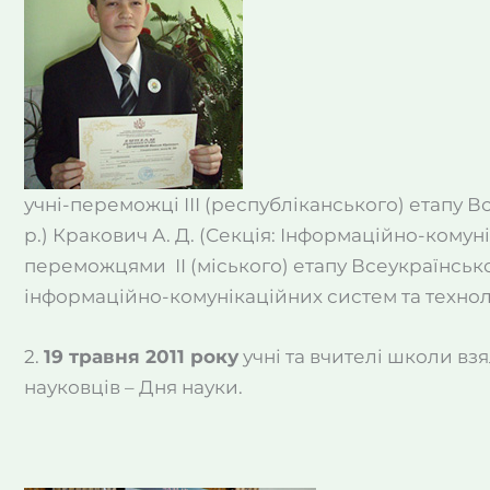
учні-переможці ІІІ (республіканського) етапу В
р.) Кракович А. Д. (Секція: Інформаційно-комуні
переможцями ІI (міського) етапу Всеукраїнськог
інформаційно-комунікаційних систем та технолог
2.
19 травня 2011 року
учні та вчителі школи взя
науковців – Дня науки.