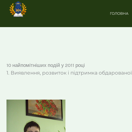
Перейти
до
ГОЛОВНА
вмісту
10 найпомітніших подій у 2011 році
1. Виявлення, розвиток і підтримка обдарованої