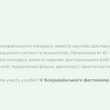
сеукраїнського конкурсу-захисту науково-дослідниц
каційних систем та технологій), Овчинніков М. Ю. (
о конкурсу-захисту науково-дослідницьких робіт Ма
ій, теоретичної фізики, валеології, практичної м
ли участь у роботі
V Всеукраїнського фестивалю