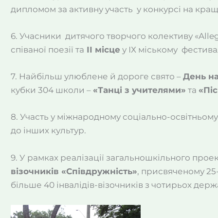
дипломом за активну участь у конкурсі на кра
6. Учасники дитячого творчого колективу «All
співаної поезії та
ІІ місце
у ІХ міському фестивалі
7. Найбільш улюблене й дороге свято –
День н
кубки 304 школи –
«Танці з учителями»
та
«Піс
8. Участь у міжнародному соціально-освітньому 
до інших культур.
9. У рамках реалізації загальношкільного проек
візочників «Співдружність»
, присвяченому 25
більше 40 інвалідів-візочників з чотирьох держа