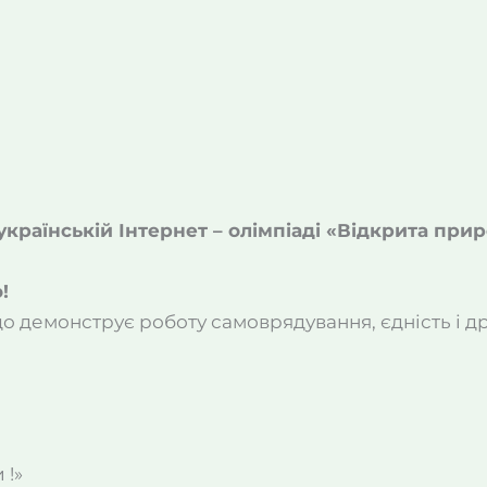
українській Інтернет – олімпіаді «Відкрита при
!
о демонструє роботу самоврядування, єдність і дру
 !»