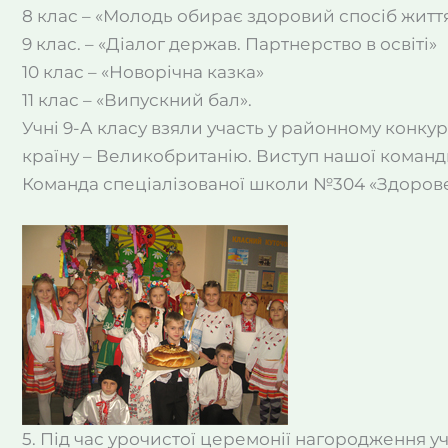
8 клас – «Молодь обирає здоровий спосіб житт
9 клас. – «Діалог держав. Партнерство в освіті»
10 клас – «Новорічна казка»
11 клас – «Випускний бал».
Учні 9-А класу взяли участь у районному конку
країну – Великобританію. Виступ нашої команд
Команда спеціалізованої школи №304 «Здорове
5. Під час урочистої церемонії нагородження уч