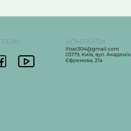
ЕРЕЖІ
КОНТАКТИ
litsei304@gmail.com
03179, Київ, вул. Академі
Єфремова, 21а