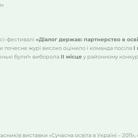
я»
рсі-фестивалі
«Діалог держав: партнерство в осві
и почесне журі високо оцінило і команда посіла
І
нькі були!» виборола
ІІ місце
у районному конкур
асників виставки «Сучасна освіта в Україні – 201