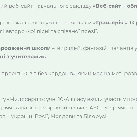
щий веб-сайт навчального закладу
«Веб-сайт – обл
egro» вокального гуртка завоювали
«Гран-прі»
у ІХ
 авторської пісні та співаної поезії.
ародження школи
– вир ідей, фантазій і талантів 
ні з учителями».
проекті «Світ без кордонів», який має на меті роз
ту «Милосердя»: учні 10-А класу взяли участь у п
-річчю аварії на Чорнобильській АЕС і 50-річчю п
в – України, Росії, Молдови та Білорусі.