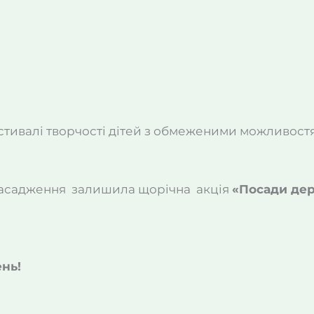
естивалі творчості дітей з обмеженими можливос
і насадження залишила щорічна акція
«Посади дер
нь!