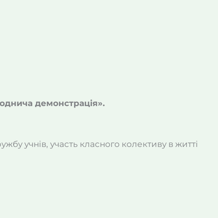
роднича демонстрація».
жбу учнів, участь класного колективу в житті