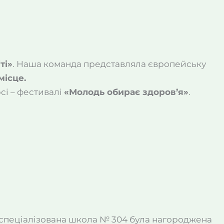
ті»
. Наша команда представляла європейську
 місце.
сі – фестивалі
«Молодь обирає здоров’я»
.
1», спеціалізована школа № 304 була нагороджена