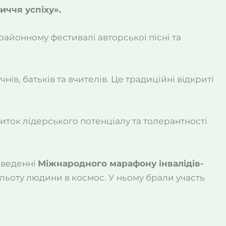
иччя успіху».
 районному фестивалі авторської пісні та
учнів, батьків та вчителів. Це традиційні відкриті
виток лідерського потенціалу та толерантності
роведенні
Міжнародного марафону інвалідів-
ольоту людини в космос. У ньому брали участь