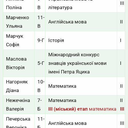
ІІІ
Поліна
В
література
Марченко
11-
Англійська мова
ІІ
Ульяна
В
Марчук
9-Г
Історія
І
Софія
Міжнародний конкурс
Маслова
5-Г
знавців української мови
І
Вікторія
імені Петра Яцика
Нагорняк
10-
Математика
ІІ
Діана
В
Нежечкіна
7-
Математика
ІІ
Валерія
Б
III (міський) етап
математика
III
Печерська
11-
Англійська мова
III
Вероніка
Б