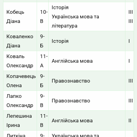
Історія
Кобець
10-
III
Українська мова та
Діана
В
III
література
Коваленко
9-
Історія
I
Діана
Б
Коваль
11-
Англійська мова
I
Олександр
А
Копачевець
9-
Правознавство
III
Олена
Б
Лапко
9-
Правознавство
III
Олександр
В
Лепешина
11-
Англійська мова
II
Ірина
В
Литкіна
9-
Українська мова та