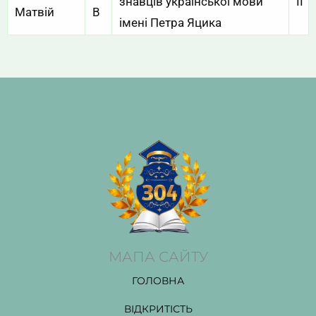
знавців української мови
ІІ
Матвій
В
імені Петра Яцика
МАПА САЙТУ
ГОЛОВНА
ВІДКРИТІСТЬ