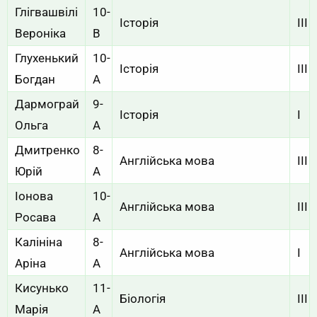
Глігвашвілі
10-
Історія
III
Вероніка
В
Глухенький
10-
Історія
III
Богдан
А
Дармограй
9-
Історія
I
Ольга
A
Дмитренко
8-
Англійська мова
III
Юрій
А
Іонова
10-
Англійська мова
III
Росава
А
Калініна
8-
Англійська мова
I
Аріна
A
Кисунько
11-
Біологія
III
Марія
А