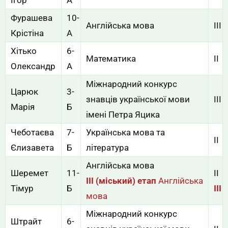
Фурашева
10-
Англійська мова
ІІІ
Крістіна
А
Хітько
6-
Математика
ІІ
Олександр
А
Міжнародний конкурс
Царюк
3-
знавців української мови
ІІІ
Марія
Б
імені Петра Яцика
Чеботаєва
7-
Українська мова та
ІІ
Єлизавета
Б
література
Англійська мова
Шеремет
11-
ІІ
III (міський) етап
Англійська
Тімур
Б
III
мова
Міжнародний конкурс
Штрайт
6-