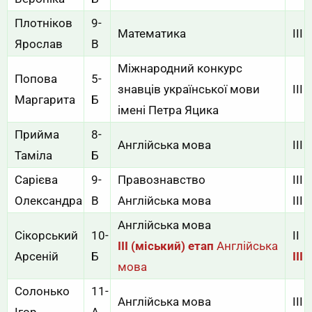
Плотніков
9-
Математика
ІІІ
Ярослав
В
Міжнародний конкурс
Попова
5-
знавців української мови
ІІІ
Маргарита
Б
імені Петра Яцика
Прийма
8-
Англійська мова
III
Таміла
Б
Сарієва
9-
Правознавство
ІІІ
Олександра
В
Англійська мова
ІІІ
Англійська мова
Сікорський
10-
II
III (міський) етап
Англійська
Арсеній
Б
III
мова
Солонько
11-
Англійська мова
III
Ігор
А