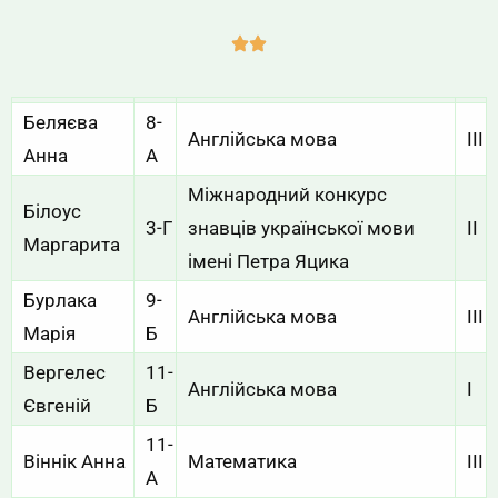
Беляєва
8-
Англійська мова
ІІІ
Анна
А
Міжнародний конкурс
Білоус
3-Г
знавців української мови
ІІ
Маргарита
імені Петра Яцика
Бурлака
9-
Англійська мова
ІІІ
Марія
Б
Вергелес
11-
Англійська мова
І
Євгеній
Б
11-
Віннік Анна
Математика
ІІІ
А