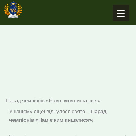
Перейти
до
вмісту
Парад чемпіонів «Нам є ким пишатися»
У нашому ліцеї відбулося свято —
Парад
чемпіонів «Нам є ким пишатися»
!