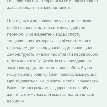
Це подія, яка стала справжнім символом гордості
за наші таланти та наполегливість.
Цього дня ми вшановували учнів, які завдяки
своїй працьовитості та силі духу здобули
перемоги у різноманітних видах спорту,
танцювальних конкурсах. Наші спортсмени є
прикладом для наслідування, адже вони щодня
демонструють, як важливо ставити перед собою
цілі та досягати їх. Кожен із них, виходячи на
змагання, представляє не лише себе, а й усю
нашу ліцейну родину. Їхній приклад показує, що
мрії збуваються, якщо вірити в себе і працювати.
Вони є живою рекламою здорового способу
життя та стимулом для всіх нас долати власні
вершини.