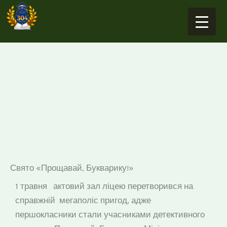
Перейти
до
вмісту
Свято «Прощавай, Букварику!»
1 травня актовий зал ліцею перетворився на
справжній мегаполіс пригод, адже
першокласники стали учасниками детективного