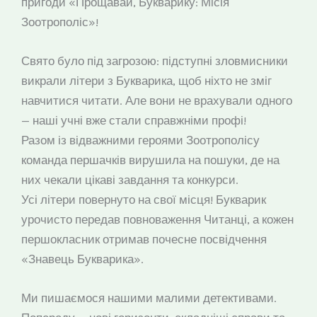
пригоди «Прощавай, Букварику: Місія
Зоотрополіс»!
Свято було під загрозою: підступні зловмисники
викрали літери з Букварика, щоб ніхто не зміг
навчитися читати. Але вони не врахували одного
— наші учні вже стали справжніми профі!
Разом із відважними героями Зоотрополісу
команда першачків вирушила на пошуки, де на
них чекали цікаві завдання та конкурси.
Усі літери повернуто на свої місця! Букварик
урочисто передав повноваження Читанці, а кожен
першокласник отримав почесне посвідчення
«Знавець Букварика».
Ми пишаємося нашими малими детективами.