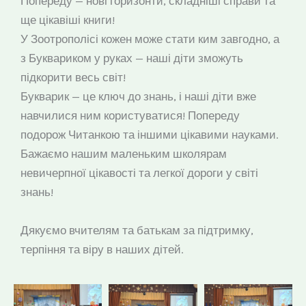
Попереду — нові горизонти, складніші справи та
ще цікавіші книги!
У Зоотрополісі кожен може стати ким завгодно, а
з Буквариком у руках — наші діти зможуть
підкорити весь світ!
Букварик — це ключ до знань, і наші діти вже
навчилися ним користуватися! Попереду
подорож Читанкою та іншими цікавими науками.
Бажаємо нашим маленьким школярам
невичерпної цікавості та легкої дороги у світі
знань!
Дякуємо вчителям та батькам за підтримку,
терпіння та віру в наших дітей.