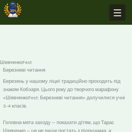
Перейти
до
вмісту
ШевченкоFest
Березневі читання
Березень у нашому ліцеї традиційно проходить під
знаком Кобзаря. Цього року до творчого марафону
«ШевченкоFest: Березневі читання» долучилися учні
3-4 класів.
Головна мета заходу — показати дітям, що Тарас
Шевченко — це не лише постать з підручника, а