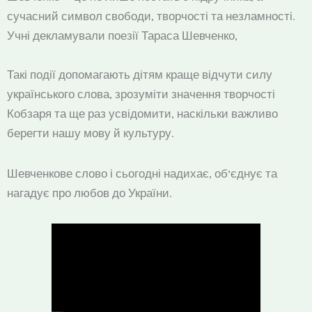
сучасний символ свободи, творчості та незламності.
Учні декламували поезії Тараса Шевченко,
Такі події допомагають дітям краще відчути силу
українського слова, зрозуміти значення творчості
Кобзаря та ще раз усвідомити, наскільки важливо
берегти нашу мову й культуру.
Шевченкове слово і сьогодні надихає, об’єднує та
нагадує про любов до України.